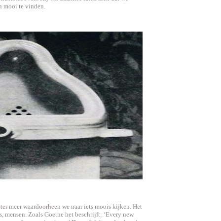
n mooi te vinden.
ter meer waardoorheen we naar iets moois kijken. Het
ns, mensen. Zoals Goethe het beschrijft: ‘Every new