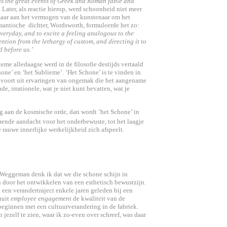
 as the great events of Greek and Roman fable and
. Later, als reactie hierop, werd schoonheid niet meer
aar aan het vermogen van de kunstenaar om het
omantische dichter, Wordsworth, formuleerde het zo:
everyday, and to excite a feeling analogous to the
ntion from the lethargy of custom, and directing it to
d before us.’
eme alledaagse werd in de filosofie destijds vertaald
one’ en ‘het Sublieme’. ‘Het Schone’ is te vinden in
mt voort uit ervaringen van ongemak die het aangename
de, irrationele, wat je niet kunt bevatten, wat je
g aan de kosmische orde, dan wordt ‘het Schone’ in
ende aandacht voor het onderbewuste, tot het laagje
 rauwe innerlijke werkelijkheid zich afspeelt.
 Weggeman denk ik dat we die schone schijn in
 door het ontwikkelen van een esthetisch bewustzijn.
een verandertraject enkele jaren geleden bij een
nuit
employee engagement
de kwaliteit van de
 beginnen met een cultuurverandering in de fabriek.
jezelf te zien, waar ik zo-even over schreef, was daar