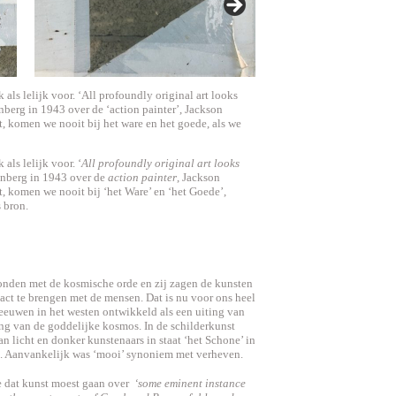
als lelijk voor. ‘All profoundly original art looks
reenberg in 1943 over de ‘action painter’, Jackson
t, komen we nooit bij het ware en het goede, als we
als lelijk voor. ‘
All profoundly original art looks
reenberg in 1943 over de
action painter
, Jackson
t, komen we nooit bij ‘het Ware’ en ‘het Goede’,
 bron.
onden met de kosmische orde en zij zagen de kunsten
act te brengen met de mensen. Dat is nu voor ons heel
 eeuwen in het westen ontwikkeld als een uiting van
ting van de goddelijke kosmos. In de schilderkunst
van licht en donker kunstenaars in staat ‘het Schone’ in
en. Aanvankelijk was ‘mooi’ synoniem met verheven.
e dat kunst moest gaan over
‘some eminent instance