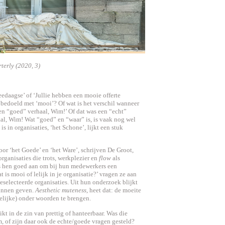
erly (2020, 3)
edaagse’ of ‘Jullie hebben een mooie offerte
 bedoeld met ‘mooi’? Of wat is het verschil wanneer
en “goed” verhaal, Wim!’ Of dat was een “echt”
al, Wim! Wat “goed” en “waar” is, is vaak nog wel
s in organisaties, ‘het Schone’, lijkt een stuk
or ‘het Goede’ en ‘het Ware’, schrijven De Groot,
anisaties die trots, werkplezier en
flow
als
ens hen goed aan om bij hun medewerkers een
 is mooi of lelijk in je organisatie?’ vragen ze aan
selecteerde organisaties. Uit hun onderzoek blijkt
unnen geven.
Aesthetic muteness
, heet dat: de moeite
elijke) onder woorden te brengen.
kt in de zin van prettig of hanteerbaar. Was die
 of zijn daar ook de echte/goede vragen gesteld?