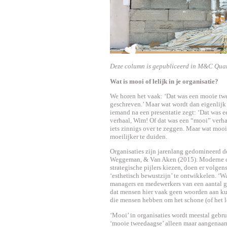
Deze column is gepubliceerd in M&C Quart
Wat is mooi of lelijk in je organisatie?
We horen het vaak: ‘Dat was een mooie twe
geschreven.’ Maar wat wordt dan eigenlijk
iemand na een presentatie zegt: ‘Dat was e
verhaal, Wim! Of dat was een “mooi” verha
iets zinnigs over te zeggen. Maar wat mooi i
moeilijker te duiden.
Organisaties zijn jarenlang gedomineerd do
Weggeman, & Van Aken (2015). Moderne org
strategische pijlers kiezen, doen er volg
‘esthetisch bewustzijn’ te ontwikkelen. ‘Wat
managers en medewerkers van een aantal ge
dat mensen hier vaak geen woorden aan k
die mensen hebben om het schone (of het l
‘Mooi’ in organisaties wordt meestal gebrui
‘mooie tweedaagse’ alleen maar aangenaam,