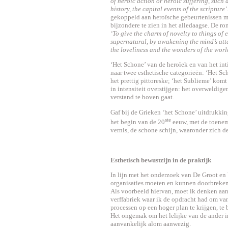
of heroic action or heroic suffering, such
history, the capital events of the scripture’
gekoppeld aan heroïsche gebeurtenissen m
bijzondere te zien in het alledaagse. De r
‘To give the charm of novelty to things of 
supernatural, by awakening the mind’s atte
the loveliness and the wonders of the worl
‘Het Schone’ van de heroïek en van het inti
naar twee esthetische categorieën: ‘Het Sch
het prettig pittoreske; ‘het Sublieme’ ko
in intensiteit overstijgen: het overweldigen
verstand te boven gaat.
Gaf bij de Grieken ‘het Schone’ uitdrukkin
ste
het begin van de 20
eeuw, met de toenem
vernis, de schone schijn, waaronder zich de
Esthetisch bewustzijn in de praktijk
In lijn met het onderzoek van De Groot en
organisaties moeten en kunnen doorbreken
Als voorbeeld hiervan, moet ik denken aan 
verffabriek waar ik de opdracht had om va
processen op een hoger plan te krijgen, te
Het ongemak om het lelijke van de ander in 
aanvankelijk alom aanwezig.