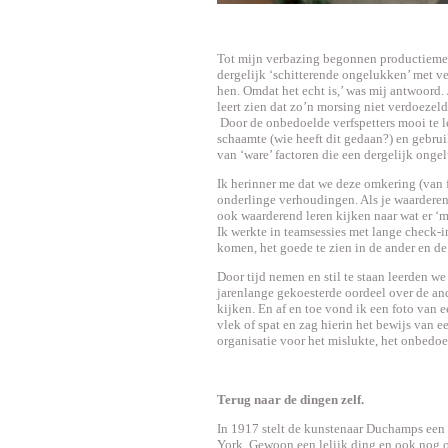
Tot mijn verbazing begonnen productiemed
dergelijk ‘schitterende ongelukken’ met ve
hen. Omdat het echt is,’ was mij antwoord. 
leert zien dat zo’n morsing niet verdoezel
Door de onbedoelde verfspetters mooi te l
schaamte (wie heeft dit gedaan?) en gebr
van ‘ware’ factoren die een dergelijk onge
Ik herinner me dat we deze omkering (van 
onderlinge verhoudingen. Als je waarderend
ook waarderend leren kijken naar wat er ‘mi
Ik werkte in teamsessies met lange check-i
komen, het goede te zien in de ander en de 
Door tijd nemen en stil te staan leerden 
jarenlange gekoesterde oordeel over de an
kijken. En af en toe vond ik een foto van
vlek of spat en zag hierin het bewijs van 
organisatie voor het mislukte, het onbedoe
Terug naar de dingen zelf.
In 1917 stelt de kunstenaar Duchamps een 
York. Gewoon een lelijk ding en ook nog o