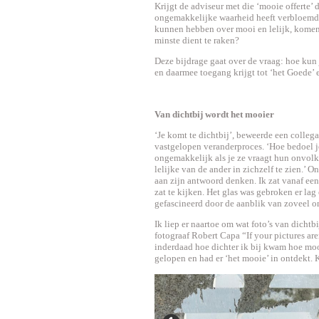
Krijgt de adviseur met die ‘mooie offerte’ d
ongemakkelijke waarheid heeft verbloemd
kunnen hebben over mooi en lelijk, komen 
minste dient te raken?
Deze bijdrage gaat over de vraag: hoe kun j
en daarmee toegang krijgt tot ‘het Goede’ 
Van dichtbij wordt het mooier
‘Je komt te dichtbij’, beweerde een collega 
vastgelopen veranderproces. ‘Hoe bedoel j
ongemakkelijk als je ze vraagt hun onvolk
lelijke van de ander in zichzelf te zien.’
aan zijn antwoord denken. Ik zat vanaf een
zat te kijken. Het glas was gebroken er lag 
gefascineerd door de aanblik van zoveel o
Ik liep er naartoe om wat foto’s van dichtb
fotograaf Robert Capa “If your pictures ar
inderdaad hoe dichter ik bij kwam hoe mooie
gelopen en had er ‘het mooie’ in ontdekt. K