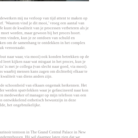
ewerkers mij na verloop van tijd attent te maken op
rf. ‘Waarom vind je dit mooi,’ vroeg een aantal van
Je kunt de kwaliteit van je processen verbeteren als je
d moet worden, maar gewoon bij het proces hoort.
eren vinden, kun je ze ontdoen van schuld en
uiken om de samenhang te ontdekken in het complex
luk veroorzaakt.
fout naar waar, via mooi) ook konden betrekken op de
 leert kijken naar wat misgaat in het proces, kun je
s’ is met je collega (van slecht naar goed, via mooi).
ns waarbij mensen kans zagen om dichterbij elkaar te
kwaliteit van diens anders zijn.
we de schoonheid van elkaars ongemak herkennen. Het
der werden spatvlekken waar je gefascineerd naar kon
 een medewerker of manager op mijn telefoon van een
een ontwikkelend esthetisch bewustzijn in deze
lde, het ongebruikelijke.
urinoir tentoon in The Grand Central Palace in New
ndersteboven. Hij wil daarmee laten zien dat we