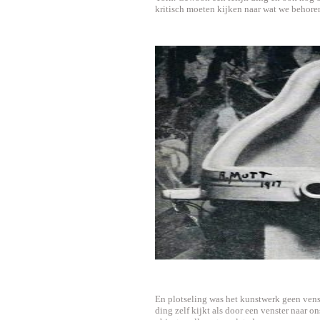
kritisch moeten kijken naar wat we behore
En plotseling was het kunstwerk geen vens
ding zelf kijkt als door een venster naar o