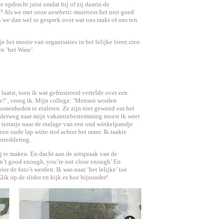
e opdracht juist omdat hij of zij daarin de
? Als we met onze
aesthetic muteness
het niet goed
we dan wel in gesprek over wat ons raakt of ons ten
e het mooie van organisaties in het lelijke leren zien
en ‘het Ware’.
laatst, toen ik wat gefrustreerd vertelde over een
e?’, vroeg ik. Mijn collega: ‘Mensen worden
omenheden te etaleren. Ze zijn niet gewend om het
 Onderweg naar mijn vakantiebestemming moest ik weer
 terrasje naar de etalage van een oud winkelpandje
een oude lap witte stof achter het raam. Ik raakte
ntreddering.
ij te maken. En dacht aan de uitspraak van de
en’t good enough, you’re not close enough’ En
r de foto’s werden. Ik was naar ‘het lelijke’ toe
lik op de slider en kijk es hoe bijzonder!