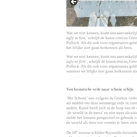
Wat we niet kennen, komt ons aanvankelijk 
ugly at first,’ schrijft de kunst criticus G
Pollock. Als dit ook voor organisaties geld
het lelijke niet gaan herkennen als bron.
Wat we niet kennen, komt ons aanvankelijk 
ugly at first
’, schrijft de kunstcriticus, G
Pollock. Als dit ook voor organisaties geld
wanneer we lelijke niet gaan herkennen als
Van kosmische orde naar schone schijn
‘Het Schone’ was volgens de Grieken verb
als middel om deze wetmatige orde in cont
anders. Kunst heeft zich in de loop van de
‘de wereld in de mens’ en niet meer als ui
stelde het lineaire perspectief en gebruik 
de wereld als door een venster te laten zi
e
De 18
eeuwse schilder Reynolds dicteerd